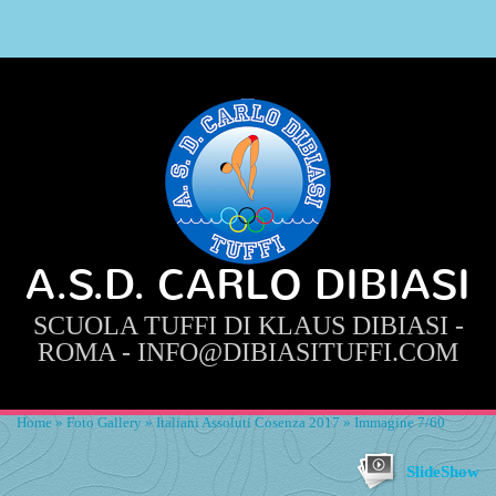
A.S.D. CARLO DIBIASI
SCUOLA TUFFI DI KLAUS DIBIASI -
ROMA - INFO@DIBIASITUFFI.COM
Home
»
Foto Gallery
»
Italiani Assoluti Cosenza 2017
» Immagine 7/60
SlideShow