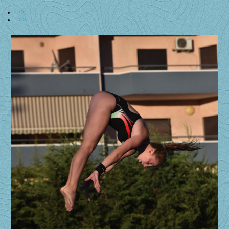
<<
>>