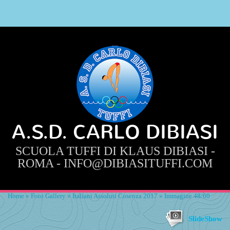
A.S.D. CARLO DIBIASI
SCUOLA TUFFI DI KLAUS DIBIASI -
ROMA - INFO@DIBIASITUFFI.COM
Home
»
Foto Gallery
»
Italiani Assoluti Cosenza 2017
» Immagine 48/60
SlideShow