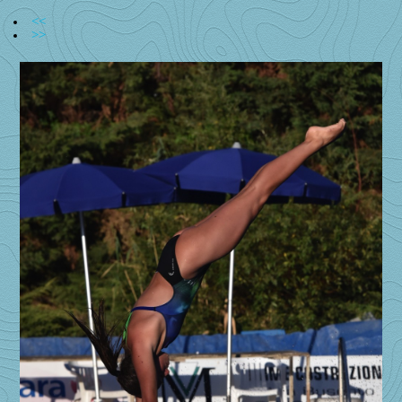
<<
>>