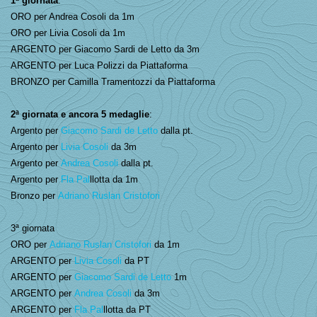
1ª giornata
:
ORO per Andrea Cosoli da 1m
ORO per Livia Cosoli da 1m
ARGENTO per Giacomo Sardi de Letto da 3m
ARGENTO per Luca Polizzi da Piattaforma
BRONZO per Camilla Tramentozzi da Piattaforma
2ª giornata e ancora 5 medaglie
:
Argento per
Giacomo Sardi de Letto
dalla pt.
Argento per
Livia Cosoli
da 3m
Argento per
Andrea Cosoli
dalla pt.
Argento per
Fla Pal
llotta da 1m
Bronzo per
Adriano Ruslan Cristofori
3ª giornata
ORO per
Adriano Ruslan Cristofori
da 1m
ARGENTO per
Livia Cosoli
da PT
ARGENTO per
Giacomo Sardi de Letto
1m
ARGENTO per
Andrea Cosoli
da 3m
ARGENTO per
Fla Pal
llotta da PT