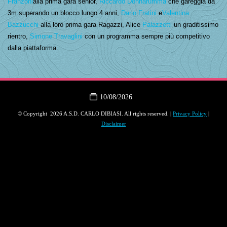
Franzoni
alla prima gara senior,
Riccardo Donnarumma
che gareggia da
3m superando un blocco lungo 4 anni,
Dario Fratini
e
Valentina
Bazzucchi
alla loro prima gara Ragazzi, Alice
Palazzetti
un graditissimo
rientro,
Simone Travaglini
con un programma sempre più competitivo
dalla piattaforma.
10/08/2026
© Copyright 2026 A.S.D. CARLO DIBIASI. All rights reserved. |
Privacy Policy
|
Disclaimer