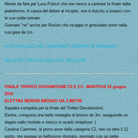
Niente da fare per Luca Polizzi che non riesce a centrare la finale dalla
piattaforma. A causa del dolore al tricipite, non è riuscito a stupirci con
le sue solite entrate.
Giornate "no" anche per Ruslan che incappa in grossolani errori nella
sua gara da 1m.
SITO UFFICIALE DEI CAMPIONATI EUROPEI DI BERGAMO
RISULTATI UFFICIALI SUL SITO DELLA FIN
FINALE TROFEO GIOVANISSIMI C2 E C3 - MANTOVA 22 giugno
2014
ELETTRA NERONI BRONZO DA 3 METRI
Squadra compatta per la finale del Trofeo Giovanissimi:
Elettra, conquista una bella medaglia di bronzo da 3m, eseguendo un
doppio salto mortale e mezzo in avanti strepitoso :)
Carolina Cammeo, al primo anno della categoria C2, non va oltre il 12
posto, ma esegue un bellissimo ritornato, premiato con un sette.