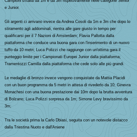
Campioni d'Italia da 1m e da 3m rispettivamente nelle categorie Senior
e Junior.
Gli argenti ci arrivano invece da Andrea Cosoli da 1m e 3m che dopo lo
stiramento agli addominali, rientra alle gare giusto in tempo per
qualificarsi per il 7 Nazioni di Amsterdam; Flavia Pallotta dalla
piattaforma che conduce una buona gara con l'inserimento di un nuovo
tuffo da 10 metri; Luca Polizzi che raggiunge con un'ottima gara il
punteggio limite per i Campionati Europei Junior dalla piattaforma;
Tramentozzi Camilla dalla piattaforma che cede solo alle più grandi.
Le medaglie di bronzo invece vengono conquistate da Mattia Placidi
con un buon programma da 5 metri in attesa di rivederlo da 10; Ginevra
Monachesi con una buona prestazione dai 10m dopo la brutta avventura
di Bolzano; Luca Polizzi sorpresa da 1m; Simone Levy bravissimo da
3m;
Tra le società prima la Carlo Dbiasi, seguita con un notevole distacco
dalla Triestina Nuoto e dall'Aniene