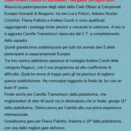
CAMPIONATI EUROPEI GIOVANILI - Bergamo 1-6 luglio 2014
Massiccia partecipazione degli atleti della Carlo Dbiasi ai Campionati
Europei Giovanili di Bergamo: tra loro Luca Polizzi, Adriano Ruslan
Cristofori, Flavia Pallotta e Andrea Cosoli si sono qualificati
raggiungendo i punteggi limite previsti e vincendo la selezione. A loro si
è aggiunta Camilla Tramentozzi ripescata dal C.T. a completamento
della squadra.
Quindi grandissima soddisfazione per tutti noi avendo ben 5 atleti
partecipanti ai aaaacampionati Europei.
Tra loro nutriva addirittura speranza di medaglia Andrea Cosoli della
categoria Ragazzi, con il suo programma ad alto coefficiente di
difficoltà. Qualche errore di troppo però gli ha precluso di togliersi
questa soddisfazione. Ha comunque raggiunto la finale da 1m con un
buon 9° posto.
Finale anche per Camilla Tramentozzi dalla piattaforma, che
migliorandosi di oltre 40 punti sia in eliminatoria che in finale, giunge 11ª
dalla piattaforma. Ottima prova per Camilla alla sua prima esperienza
internazionale.
Grandissima gara per Flavia Pallotta, finalista e 10ª dalla piattaforma,
con una delle migliori gare dell'anno.