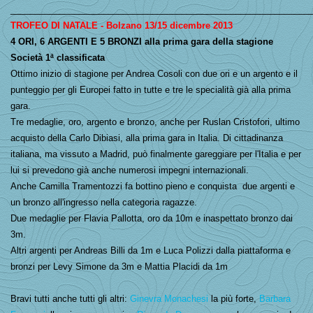
_____________________________________________________________
TROFEO DI NATALE - Bolzano 13/15 dicembre 2013
4 ORI, 6 ARGENTI E 5 BRONZI alla prima gara della stagione
Società 1ª classificata
Ottimo inizio di stagione per Andrea Cosoli con due ori e un argento e il
punteggio per gli Europei fatto in tutte e tre le specialità già alla prima
gara.
Tre medaglie, oro, argento e bronzo, anche per Ruslan Cristofori, ultimo
acquisto della Carlo Dibiasi, alla prima gara in Italia. Di cittadinanza
italiana, ma vissuto a Madrid, può finalmente gareggiare per l'Italia e per
lui si prevedono già anche numerosi impegni internazionali.
Anche Camilla Tramentozzi fa bottino pieno e conquista due argenti e
un bronzo all'ingresso nella categoria ragazze.
Due medaglie per Flavia Pallotta, oro da 10m e inaspettato bronzo dai
3m.
Altri argenti per Andreas Billi da 1m e Luca Polizzi dalla piattaforma e
bronzi per Levy Simone da 3m e Mattia Placidi da 1m
Bravi tutti anche tutti gli altri:
Ginevra Monachesi
la più forte,
Barbara