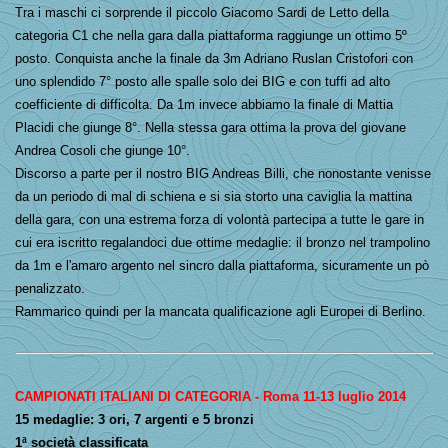
Tra i maschi ci sorprende il piccolo Giacomo Sardi de Letto della
categoria C1 che nella gara dalla piattaforma raggiunge un ottimo 5º
posto. Conquista anche la finale da 3m Adriano Ruslan Cristofori con
uno splendido 7° posto alle spalle solo dei BIG e con tuffi ad alto
coefficiente di difficolta. Da 1m invece abbiamo la finale di Mattia
Placidi che giunge 8°. Nella stessa gara ottima la prova del giovane
Andrea Cosoli che giunge 10°.
Discorso a parte per il nostro BIG Andreas Billi, che nonostante venisse
da un periodo di mal di schiena e si sia storto una caviglia la mattina
della gara, con una estrema forza di volontà partecipa a tutte le gare in
cui era iscritto regalandoci due ottime medaglie: il bronzo nel trampolino
da 1m e l'amaro argento nel sincro dalla piattaforma, sicuramente un pò
penalizzato.
Rammarico quindi per la mancata qualificazione agli Europei di Berlino.
CAMPIONATI ITALIANI DI CATEGORIA - Roma 11-13 luglio 2014
15 medaglie: 3 ori, 7 argenti e 5 bronzi
1ª società classificata