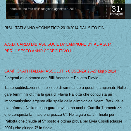
31
ecco alcune foto delle stagione agonistica 2014
Immagini
RISULTATI ANNO AGONISTICO 2013/2014 DAL SITO FIN
A.S.D. CARLO DIBIASI, SOCIETA' CAMPIONE D'ITALIA 2014
PER IL SESTO ANNO COSECUTIVO !!!
CAMPIONATI ITALIANI ASSOLUTI - COSENZA 25-27 luglio 2014
2 argenti e un bronzo con Billi Andreas e Pallotta Flavia
Tante soddisfazioni e in pizzico di rammarico a questi campionati.
Nelle
gare femminili ottima la gara di Flavia Pallotta che conquista un
importantissimo argento alle spalle della olimpionica Noemi Batki dalla
piattaforma. Nella stessa gara bravissima anche Camilla Tramentozzi
che conquista la finale e si piazza 6ª. Nella gara da 3m finale per
Pallotta che chiude al 5º posto e ottima prova per Livia Cosoli (classe
2001) che giunge 7ª in finale.